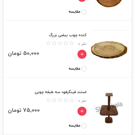
مقایسه
کنده چوب بیضی بزرگ
0 نفر
50٬000 تومان
مقایسه
استند فینگرفود سه طبقه چوبی
0 نفر
75٬000 تومان
مقایسه