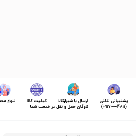
پشتیبانی تلفنی
ارسال با شیرازکالا
کیفیت کالا
تنوع مح
(09170004811)
ناوگان حمل و نقل در خدمت شما