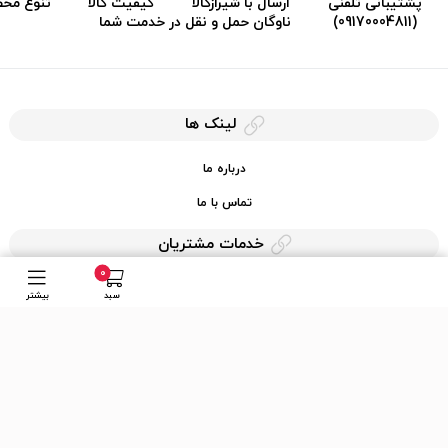
پشتیبانی تلفنی
ارسال با شیرازکالا
کیفیت کالا
تنوع مح
(09170004811)
ناوگان حمل و نقل در خدمت شما
لینک ها
درباره ما
تماس با ما
خدمات مشتریان
0
حریم خصوصی
سبد
بیشتر
قوانین کرایه کالا
دسترسی سریع
عضویت در خبرنامه