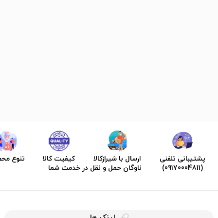
پشتیبانی تلفنی
ارسال با شیرازکالا
کیفیت کالا
تنوع مح
(09170004811)
ناوگان حمل و نقل در خدمت شما
لینک ها