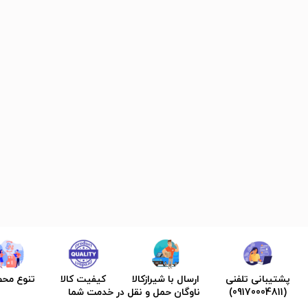
پشتیبانی تلفنی
ارسال با شیرازکالا
کیفیت کالا
تنوع مح
(09170004811)
ناوگان حمل و نقل در خدمت شما