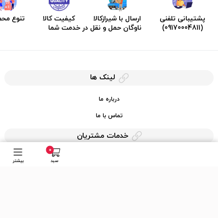
پشتیبانی تلفنی
ارسال با شیرازکالا
کیفیت کالا
تنوع مح
(09170004811)
ناوگان حمل و نقل در خدمت شما
لینک ها
درباره ما
تماس با ما
خدمات مشتریان
0
حریم خصوصی
سبد
بیشتر
قوانین کرایه کالا
دسترسی سریع