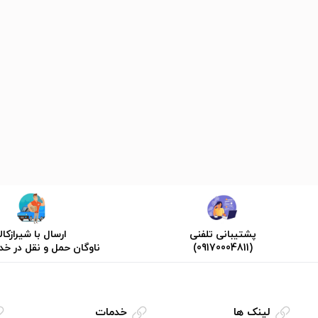
پشتیبانی تلفنی
ارسال با شیرازکالا
(09170004811)
ناوگان حمل و نقل در خ
لینک ها
خدمات