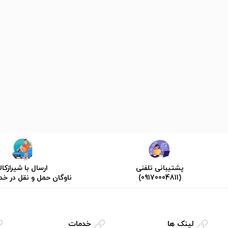
پشتیبانی تلفنی
ارسال با شیرازکالا
(09170004811)
ناوگان حمل و نقل در خ
لینک ها
خدمات