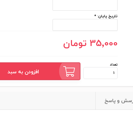
تاریخ پایان:
*
35٬000 تومان
تعداد
افزودن به سبد
سش و پاسخ