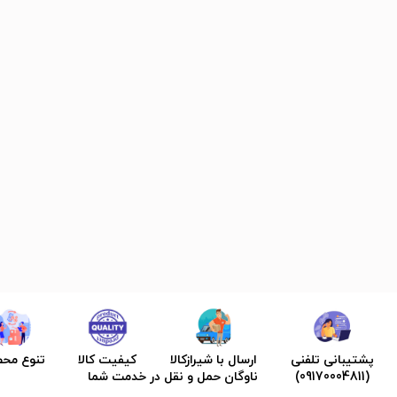
پشتیبانی تلفنی
ارسال با شیرازکالا
کیفیت کالا
تنوع مح
(09170004811)
ناوگان حمل و نقل در خدمت شما