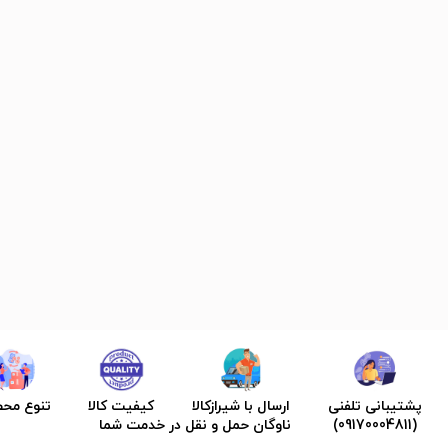
پشتیبانی تلفنی
ارسال با شیرازکالا
کیفیت کالا
تنوع مح
(09170004811)
ناوگان حمل و نقل در خدمت شما