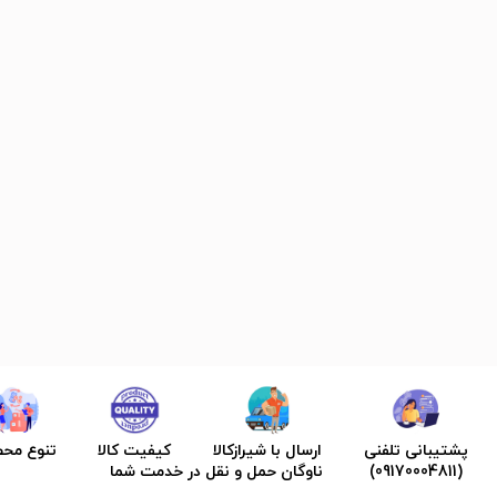
پشتیبانی تلفنی
ارسال با شیرازکالا
کیفیت کالا
تنوع مح
(09170004811)
ناوگان حمل و نقل در خدمت شما