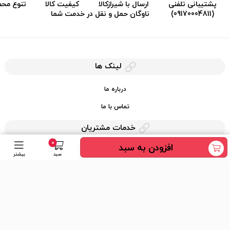
پشتیبانی تلفنی
ارسال با شیرازکالا
کیفیت کالا
تنوع مح
(09170004811)
ناوگان حمل و نقل در خدمت شما
لینک ها
درباره ما
تماس با ما
خدمات مشتریان
0
افزودن به سبد
حریم خصوصی
سبد
بیشتر
قوانین کرایه کالا
دسترسی سریع
عضویت در خبرنامه