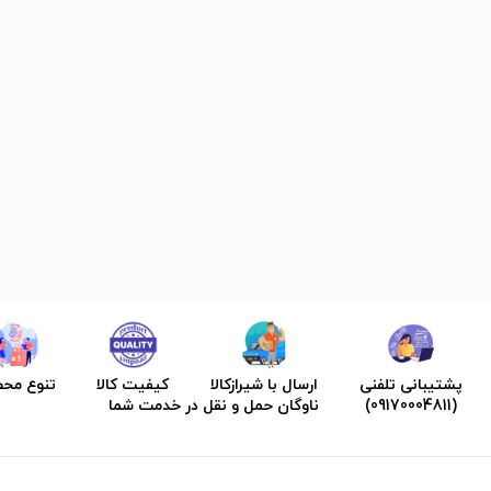
پشتیبانی تلفنی
ارسال با شیرازکالا
کیفیت کالا
تنوع مح
(09170004811)
ناوگان حمل و نقل در خدمت شما