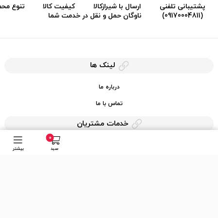
پشتیبانی تلفنی
ارسال با شیرازکالا
کیفیت کالا
تنوع مح
(09170004811)
ناوگان حمل و نقل در خدمت شما
لینک ها
درباره ما
تماس با ما
خدمات مشتریان
0
حریم خصوصی
سبد
بیشتر
قوانین کرایه کالا
دسترسی سریع
عضویت در خبرنامه