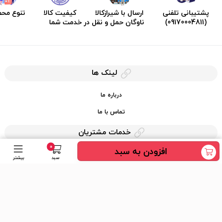
پشتیبانی تلفنی
ارسال با شیرازکالا
کیفیت کالا
تنوع مح
(09170004811)
ناوگان حمل و نقل در خدمت شما
لینک ها
درباره ما
تماس با ما
خدمات مشتریان
0
افزودن به سبد
حریم خصوصی
سبد
بیشتر
قوانین کرایه کالا
دسترسی سریع