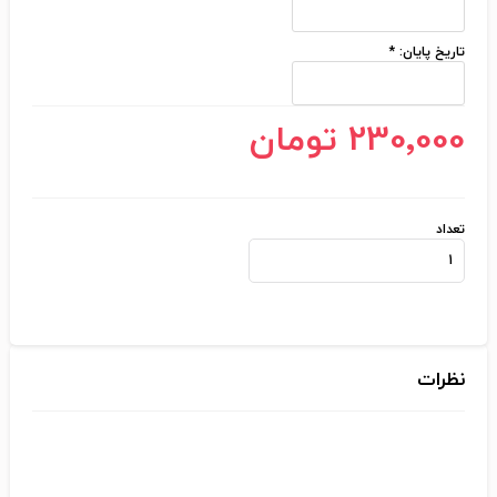
تاریخ پایان:
*
230٬000 تومان
تعداد
نظرات