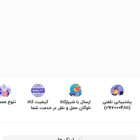
پشتیبانی تلفنی
ارسال با شیرازکالا
کیفیت کالا
تنوع مح
(09170004811)
ناوگان حمل و نقل در خدمت شما
لینک ها