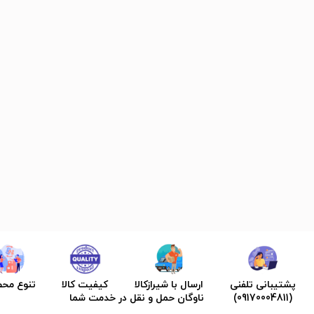
پشتیبانی تلفنی
ارسال با شیرازکالا
کیفیت کالا
تنوع مح
(09170004811)
ناوگان حمل و نقل در خدمت شما