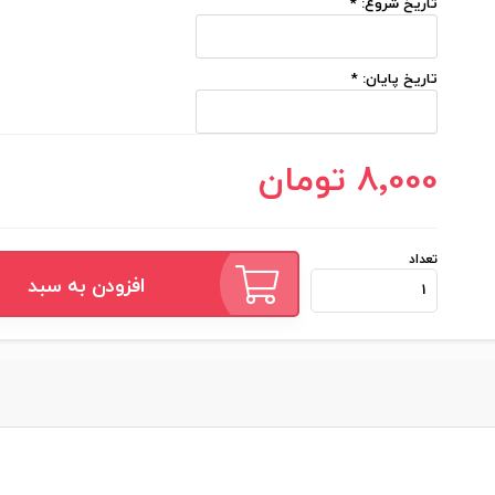
تاریخ شروع:
*
تاریخ پایان:
*
8٬000 تومان
تعداد
افزودن به سبد