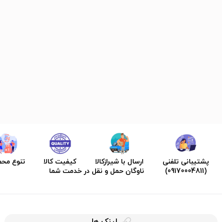
پشتیبانی تلفنی
ارسال با شیرازکالا
کیفیت کالا
تنوع مح
(09170004811)
ناوگان حمل و نقل در خدمت شما
لینک ها