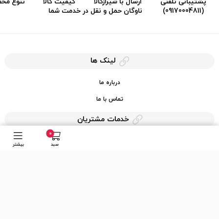
پشتیبانی تلفنی
ارسال با شیرازکالا
کیفیت کالا
تنوع مح
(09170004811)
ناوگان حمل و نقل در خدمت شما
لینک ها
درباره ما
تماس با ما
خدمات مشتریان
0
حریم خصوصی
سبد
بیشتر
قوانین کرایه کالا
دسترسی سریع
عضویت در خبرنامه