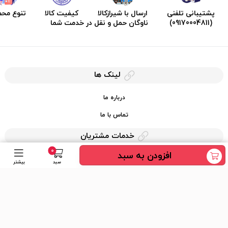
پشتیبانی تلفنی
ارسال با شیرازکالا
کیفیت کالا
تنوع مح
(09170004811)
ناوگان حمل و نقل در خدمت شما
لینک ها
درباره ما
تماس با ما
خدمات مشتریان
0
افزودن به سبد
حریم خصوصی
سبد
بیشتر
قوانین کرایه کالا
دسترسی سریع