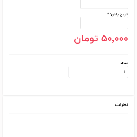
تاریخ پایان:
*
50٬000 تومان
تعداد
نظرات