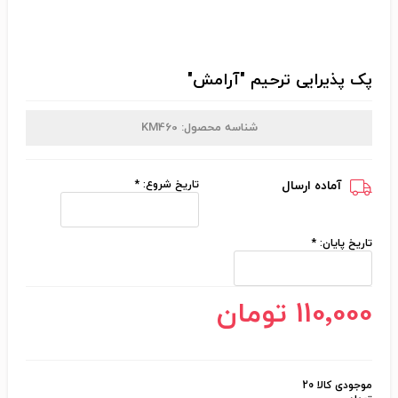
پک پذیرایی ترحیم "آرامش"
شناسه محصول:
KM460
آماده ارسال
تاریخ شروع:
*
تاریخ پایان:
*
110٬000 تومان
موجودی کالا 20