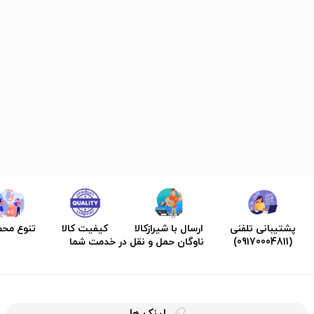
پشتیبانی تلفنی
ارسال با شیرازکالا
کیفیت کالا
تنوع مح
(09170004811)
ناوگان حمل و نقل در خدمت شما
لینک ها