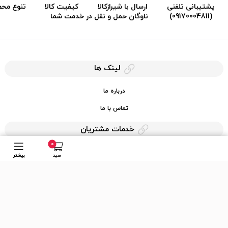
پشتیبانی تلفنی
ارسال با شیرازکالا
کیفیت کالا
تنوع مح
(09170004811)
ناوگان حمل و نقل در خدمت شما
لینک ها
درباره ما
تماس با ما
خدمات مشتریان
0
حریم خصوصی
سبد
بیشتر
قوانین کرایه کالا
دسترسی سریع
عضویت در خبرنامه