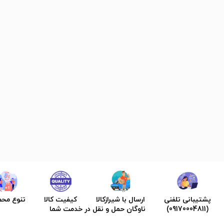
پشتیبانی تلفنی
ارسال با شیرازکالا
کیفیت کالا
تنوع مح
(09170004811)
ناوگان حمل و نقل در خدمت شما