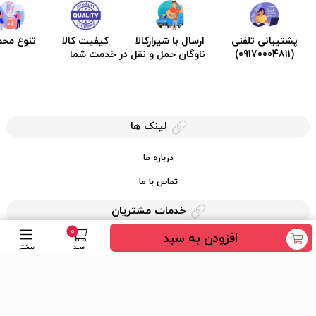
پشتیبانی تلفنی
ارسال با شیرازکالا
کیفیت کالا
تنوع مح
(09170004811)
ناوگان حمل و نقل در خدمت شما
لینک ها
درباره ما
تماس با ما
خدمات مشتریان
0
افزودن به سبد
حریم خصوصی
سبد
بیشتر
قوانین کرایه کالا
دسترسی سریع