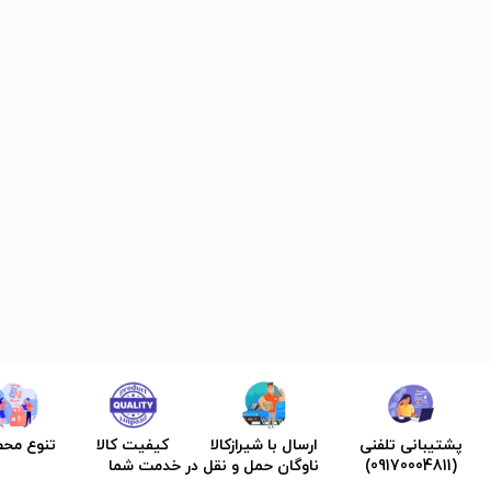
پشتیبانی تلفنی
ارسال با شیرازکالا
کیفیت کالا
تنوع مح
(09170004811)
ناوگان حمل و نقل در خدمت شما