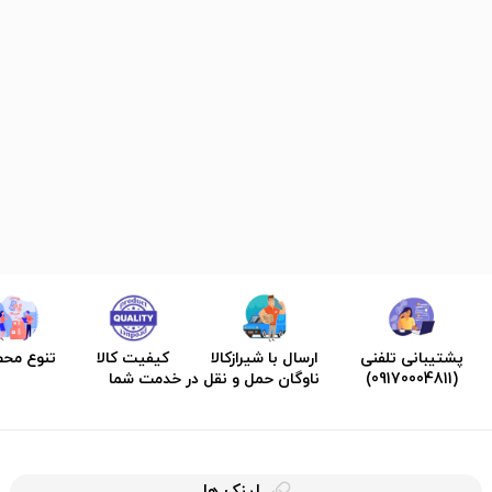
پشتیبانی تلفنی
ارسال با شیرازکالا
کیفیت کالا
تنوع مح
(09170004811)
ناوگان حمل و نقل در خدمت شما
لینک ها